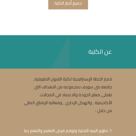
جميع أخبار الكلية
عن الكلية
تتميز الخطة الإستراتيجية لكلية الفنون التطبيقية,
جامعه بني سويف بمجموعه من الاهداف التي
تغطى معاير الجودة والاعتماد في المجالات
الأكاديمية , والهيكل الإداري , وفعالية الإنفاق المالي
من خلال :
1. تطوير البنيه التحتية وتوفير فرص التعليم والتعلم بما