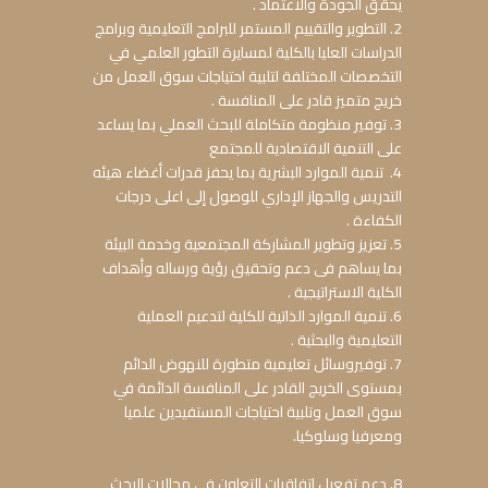
يحقق الجودة والاعتماد .
2. التطوير والتقييم المستمر للبرامج التعليمية وبرامج
الدراسات العليا بالكلية لمسايرة التطور العلمي في
التخصصات المختلفة لتلبية احتياجات سوق العمل من
خريج متميز قادر على المنافسة .
3. توفير منظومة متكاملة للبحث العملي بما يساعد
على التنمية الاقتصادية للمجتمع
4. تنمية الموارد البشرية بما يحفز قدرات أغضاء هيئه
التدريس والجهاز الإداري للوصول إلى اعلى درجات
الكفاءة .
5. تعزيز وتطوير المشاركة المجتمعية وخدمة البيئة
بما يساهم فى دعم وتحقيق رؤية ورساله وأهداف
الكلية الاستراتيجية .
6. تنمية الموارد الذاتية للكلية لتدعيم العملية
التعليمية والبحثية .
7. توفيروسائل تعلیمیة متطورة للنهوض الدائم
بمستوى الخریج القادر على المنافسة الدائمة في
سوق العمل وتلبیة احتیاجات المستفیدین علمیا
ومعرفیا وسلوكیا.
8. دعم تفعيل اتفاقيات التعاون في مجالات البحث