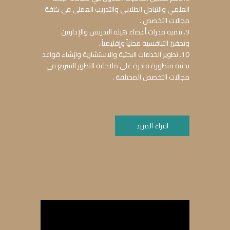
العلمي والتبادل الطلابي والتدریب العملى في كافة
مجالات التخصص .
9. تنمیة قدرات أعضاء هیئة التدریس والإداریین
وتحفيز التنافسیة محلیاً وإقليمياً .
10. تطویر الخدمات البحثیة والاستشاریة وانٕشاء قواعد
بحثیة متطورة قادرة على ملاحقة التطور السریع في
مجالات التخصص المختلفة .
اقراء المزيد