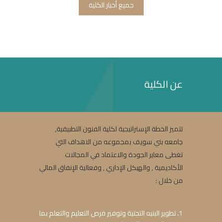
جميع أخبار الكلية
عن الكلية
تتميز الخطة الإستراتيجية لكلية الفنون التطبيقية,
جامعه بني سويف بمجموعه من الاهداف التي
تغطى معاير الجودة والاعتماد في المجالات
الأكاديمية , والهيكل الإداري , وفعالية الإنفاق المالي
من خلال :
1. تطوير البنيه التحتية وتوفير فرص التعليم والتعلم بما