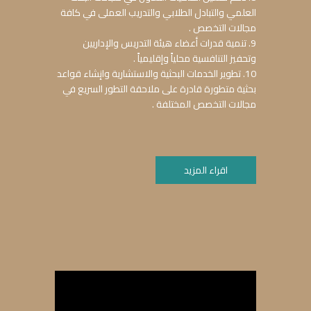
العلمي والتبادل الطلابي والتدریب العملى في كافة
مجالات التخصص .
9. تنمیة قدرات أعضاء هیئة التدریس والإداریین
وتحفيز التنافسیة محلیاً وإقليمياً .
10. تطویر الخدمات البحثیة والاستشاریة وانٕشاء قواعد
بحثیة متطورة قادرة على ملاحقة التطور السریع في
مجالات التخصص المختلفة .
اقراء المزيد