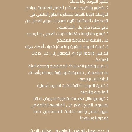
يحقق الجودة والاعتماد .
2. التطوير والتقييم المستمر للبرامج التعليمية وبرامج
الدراسات العليا بالكلية لمسايرة التطور العلمي في
التخصصات المختلفة لتلبية احتياجات سوق العمل من
خريج متميز قادر على المنافسة .
3. توفير منظومة متكاملة للبحث العملي بما يساعد
على التنمية الاقتصادية للمجتمع
4. تنمية الموارد البشرية بما يحفز قدرات أغضاء هيئه
التدريس والجهاز الإداري للوصول إلى اعلى درجات
الكفاءة .
5. تعزيز وتطوير المشاركة المجتمعية وخدمة البيئة
بما يساهم فى دعم وتحقيق رؤية ورساله وأهداف
الكلية الاستراتيجية .
6. تنمية الموارد الذاتية للكلية لتدعيم العملية
التعليمية والبحثية .
7. توفيروسائل تعلیمیة متطورة للنهوض الدائم
بمستوى الخریج القادر على المنافسة الدائمة في
سوق العمل وتلبیة احتیاجات المستفیدین علمیا
ومعرفیا وسلوكیا.
8. دعم تفعيل اتفاقيات التعاون في مجالات البحث