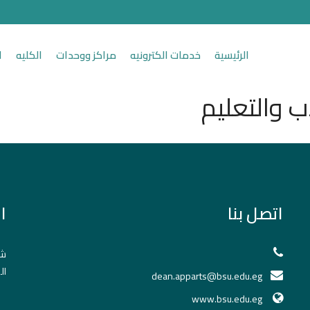
الرئيسية
خدمات الكترونيه
مراكز ووحدات
الكليه
ا
ب والتعليم
اتصل بنا
ا
شك
ال
dean.apparts@bsu.edu.eg
www.bsu.edu.eg